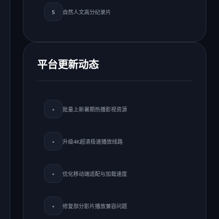
5
自然人文高分纪录片
平台更新动态
•
批量上新暑期热播影视资源
•
升级4K超清极速播放线路
•
优化移动端适配与加载速度
•
修复部分影片播放兼容问题