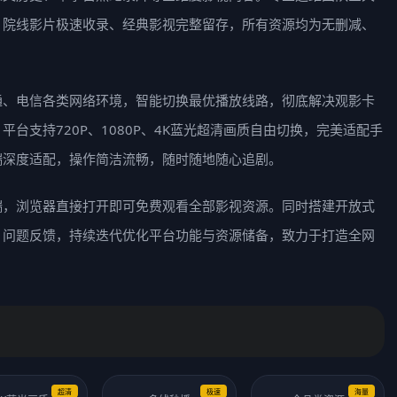
、院线影片极速收录、经典影视完整留存，所有资源均为无删减、
通、电信各类网络环境，智能切换最优播放线路，彻底解决观影卡
台支持720P、1080P、4K蓝光超清画质自由切换，完美适配手
端深度适配，操作简洁流畅，随时随地随心追剧。
端，浏览器直接打开即可免费观看全部影视资源。同时搭建开放式
、问题反馈，持续迭代优化平台功能与资源储备，致力于打造全网
超清
极速
海量