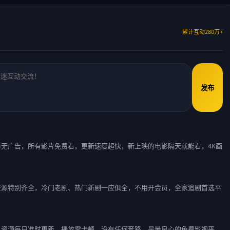
累计互动280万+
发布
无广告，所有影片免费看，更新速度超快，新上映的电影隔天就能看，4K画
资源特别齐全，冷门老剧、热门新剧一应俱全，不用开会员，全家追剧首选平
，资源每日准时更新，播放零卡顿，没有任何套路，是最良心的免费影视平